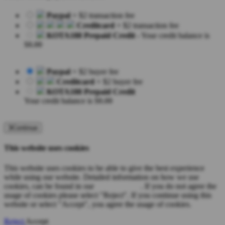
Paypal
+ $2 transaction fee
Creditcard
+ $2 transaction fee
KOTA188 Prepaid Credit
- Your credit balance is
$0.00
Add credit to buy this item using KOTA188 Credit
Paypal
+ $2 buyer fee
Creditcard
+ $2 buyer fee
KOTA188 Prepaid Credit
Your credit balance is
$0.00
Add KOTA188 credit
Continue
This website uses cookies
This website uses cookies to be able to give the best experience
while using our website. Detailed information on how we use
cookies, can be found in our
privacy policy
. If you do not agree the
usage of cookies please select "Reject". If you continue using this
website or select "Accept", you agree the usage of cookies.
Reject
Accept