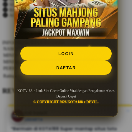
SITUS TOTO 2026
BANDAR TOGEL ONLINE
AGEN TOGEL ONLINE
INFORMASI SITUS KOTA188
NAMA SITUS
KOTA188
LOGIN
MINIMAL DEPOSIT
10.000
MINIMAL WITHDRAW
50.000
DAFTAR
PERMAINAN
TOGEL ONLINE
⭐️⭐️⭐️⭐️⭐️
Ratings Situs
REVIEWS PEMAIN KOTA188
KOTA188 > Link Slot Gacor Online Viral dengan Pengalaman Akses
Deposit Cepat
© COPYRIGHT 2026 KOTA188 x DEVIL.
❝
Edi Sawit
JAKARTA
“Bermain di KOTA188 Super mantap situs toto