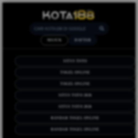
MASUK
DAFTAR
SITUS TOTO
TOGEL ONLINE
TOGEL ONLINE
SITUS TOTO 2026
SITUS TOTO 2026
BANDAR TOGEL ONLINE
BANDAR TOGEL ONLINE