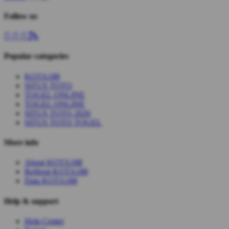
Follow
us
Popular
categories
KOTA188
SITUS TOTO
TOGEL ONLINE
TOGEL ONLINE
SITUS TOTO 2026
SITUS TOTO TOGEL
More
info
About KOTA188
Refferal KOTA188
Data KOTA188
Help
& support
Help Center